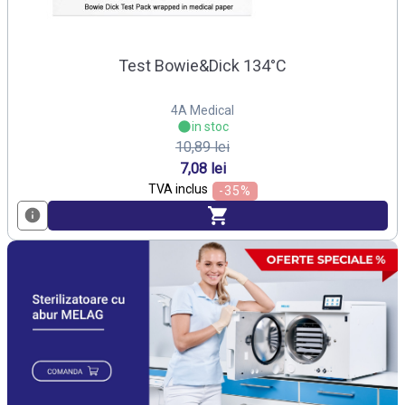
Test Bowie&Dick 134°C
4A Medical
in stoc
10,89 lei
7,08 lei
TVA inclus
-35%