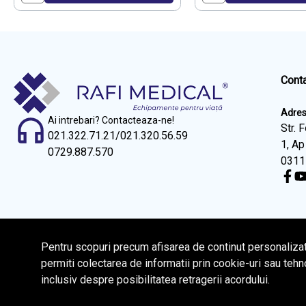
Cont
Adre
Ai intrebari? Contacteaza-ne!
Str. 
021.322.71.21
/
021.320.56.59
1, Ap
0729.887.570
0311
Pentru scopuri precum afisarea de continut personaliza
permiti colectarea de informatii prin cookie-uri sau tehn
© Copyright 2026 Rafi Medical.
Toate drepturile rezervate.
inclusiv despre posibilitatea retragerii acordului.
BrowserID: