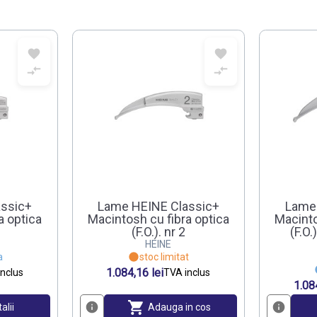
ssic+
Lame HEINE Classic+
Lame
a optica
Macintosh cu fibra optica
Macinto
(F.O.). nr 2
(F.O.
HEINE
a
stoc limitat
1.084,16 lei
nclus
TVA inclus
1.08
alii
Adauga in cos