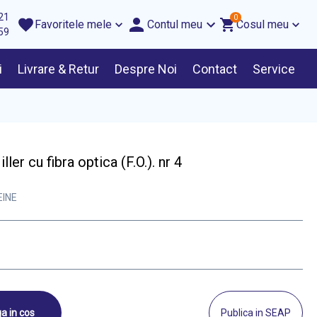
21
0
Favoritele mele
Contul meu
Cosul meu
59
i
Livrare & Retur
Despre Noi
Contact
Service
r cu fibra optica (F.O.). nr 4
EINE
a in cos
Publica in SEAP