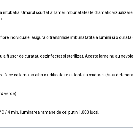
 intubatia. Umarul scurtat al lamei imbunatateste dramatic vizualizarea 
a.
ibre individuale, asigura o transmisie imbunatatita a luminii si o durata
a fi usor de curatat, dezinfectat si sterilizat. Aceste lame nu au nevoie
ra face ca lama sa aiba o riditicata rezistenta la oxidare si/sau deteriora
d verde).
°C / 4 min, iluminarea ramane de cel putin 1.000 lucsi.