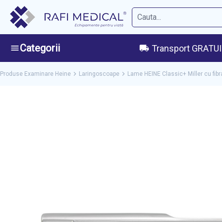
Categorii
Transport GRATUIT
Produse Examinare Heine
Laringoscoape
Lame HEINE Classic+ Miller cu fibra 