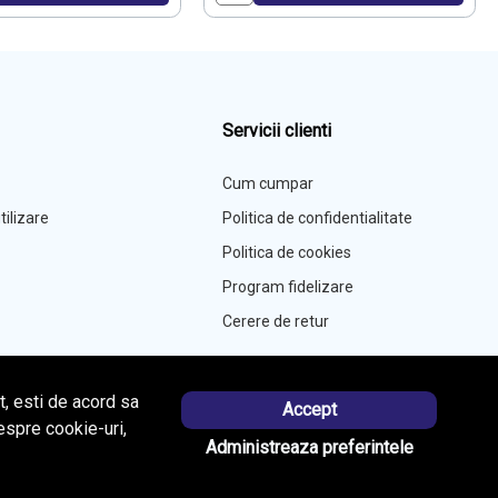
Servicii clienti
Cum cumpar
tilizare
Politica de confidentialitate
Politica de cookies
Program fidelizare
Cerere de retur
, esti de acord sa
Accept
espre cookie-uri,
Administreaza preferintele
Portal B2B
powered by