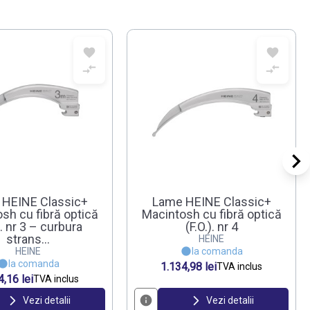
 HEINE Classic+
Lame HEINE Classic+
sh cu fibră optică
Macintosh cu fibră optică
). nr 3 – curbura
(F.O.). nr 4
strans...
HEINE
HEINE
la comanda
la comanda
1.134,98 lei
TVA inclus
4,16 lei
TVA inclus
Vezi detalii
Vezi detalii