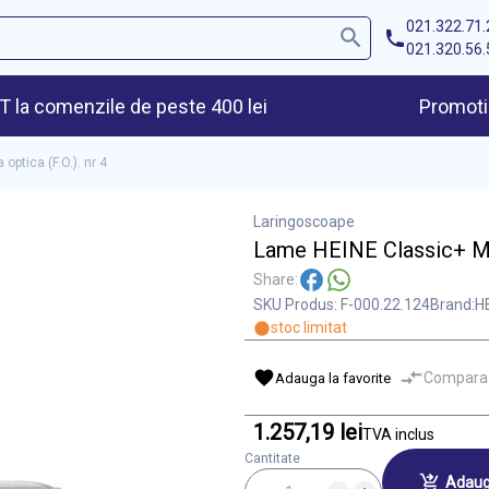
021.322.71.
021.320.56.
 la comenzile de peste 400 lei
Promoti
optica (F.O.). nr 4
Laringoscoape
Lame HEINE Classic+ Mille
Share:
SKU Produs:
F-000.22.124
Brand:
H
stoc limitat
Compara
Adauga la favorite
1.257,19 lei
TVA inclus
Cantitate
Adaug