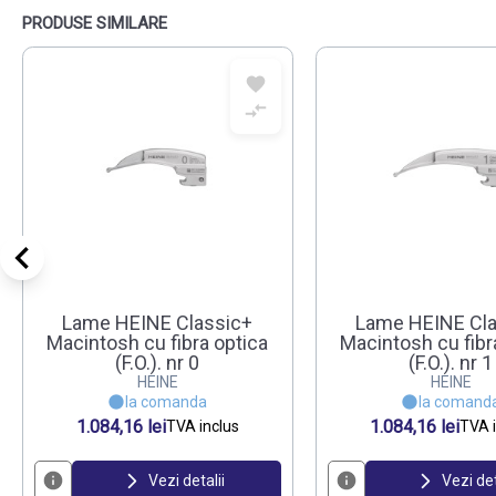
PRODUSE SIMILARE
Lame HEINE Classic+
Lame HEINE Cla
Macintosh cu fibra optica
Macintosh cu fibr
(F.O.). nr 0
(F.O.). nr 1
HEINE
HEINE
la comanda
la comand
1.084,16 lei
1.084,16 lei
TVA inclus
TVA i
Vezi detalii
Vezi det